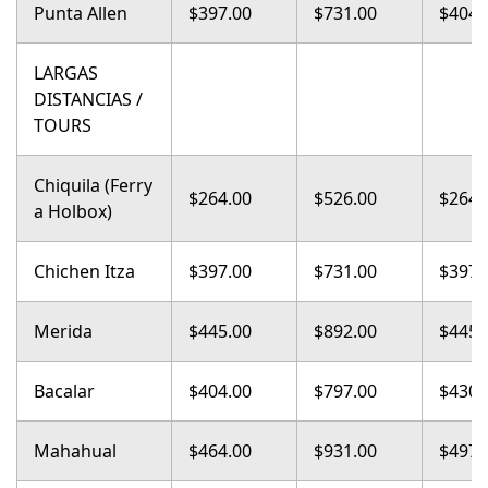
Punta Allen
$397.00
$731.00
$404.
LARGAS
DISTANCIAS /
TOURS
Chiquila (Ferry
$264.00
$526.00
$264.
a Holbox)
Chichen Itza
$397.00
$731.00
$397.
Merida
$445.00
$892.00
$445.
Bacalar
$404.00
$797.00
$430.
Mahahual
$464.00
$931.00
$497.