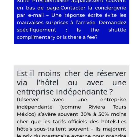
Suite Présidentielle» apparaissent souvent
en bas de page.Contacter la conciergerie
par e-mail – Une réponse écrite évite les
mauvaises surprises à l’arrivée. Demandez
spécifiquement : Is the shuttle
complimentary or is there a fee?
Est-il moins cher de réserver
via l’hôtel ou avec une
entreprise indépendante ?
Réserver avec une entreprise
indépendante (comme Riviera Tours
México) s’avère souvent 30% à 50% moins
cher que les tarifs officiels des hôtels.Les
hôtels sous-traitent souvent – Ils majorent
le prix du prestataire externe pour prendre