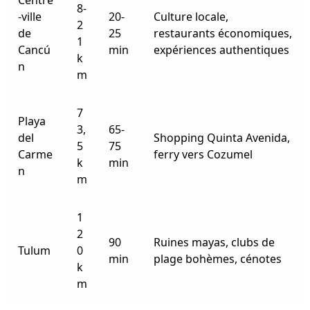
Centre
8-
-ville
20-
Culture locale,
2
de
25
restaurants économiques,
1
Cancú
min
expériences authentiques
k
n
m
7
Playa
3,
65-
del
Shopping Quinta Avenida,
5
75
Carme
ferry vers Cozumel
k
min
n
m
1
2
90
Ruines mayas, clubs de
Tulum
0
min
plage bohèmes, cénotes
k
m