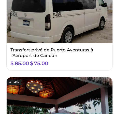
Transfert privé de Puerto Aventuras à
l’Aéroport de Cancún
$
85.00
El
$
75.00
El
precio
precio
original
actual
era:
es:
↓ 34%
$85.00.
$75.00.