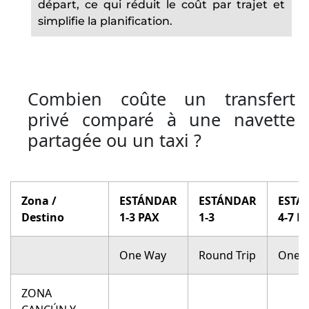
départ, ce qui réduit le coût par trajet et
simplifie la planification.
Combien coûte un transfert
privé comparé à une navette
partagée ou un taxi ?
Zona /
ESTÁNDAR
ESTÁNDAR
ESTÁ
Destino
1-3 PAX
1-3
4-7 P
One Way
Round Trip
One 
ZONA