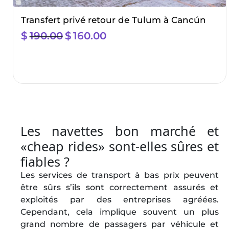
Transfert privé retour de Tulum à Cancún
$
190.00
El
$
160.00
El
precio
precio
original
actual
era:
es:
$190.00.
$160.00.
Les navettes bon marché et
«cheap rides» sont‑elles sûres et
fiables ?
Les services de transport à bas prix peuvent
être sûrs s’ils sont correctement assurés et
exploités par des entreprises agréées.
Cependant, cela implique souvent un plus
grand nombre de passagers par véhicule et