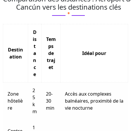
.
Cancún vers les destinations clés
D
is
Tem
t
ps
Destin
a
de
Idéal pour
ation
n
traj
c
et
e
2
Zone
20-
Accès aux complexes
5
hôteliè
30
balnéaires, proximité de la
k
re
min
vie nocturne
m
1