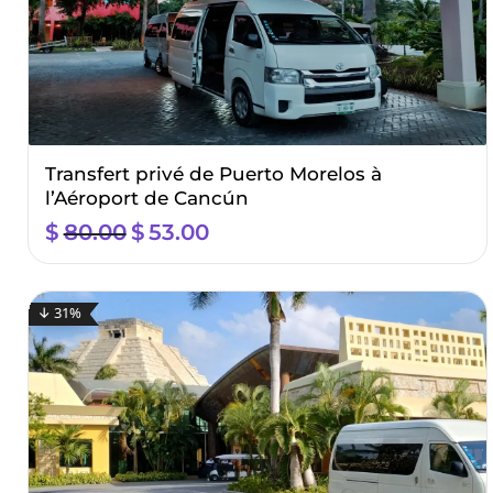
Transfert privé de Puerto Morelos à
l’Aéroport de Cancún
$
80.00
El
$
53.00
El
precio
precio
original
actual
era:
es:
↓ 31%
$80.00.
$53.00.