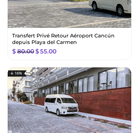
Transfert Privé Retour Aéroport Cancún
depuis Playa del Carmen
$
80.00
El
$
55.00
El
precio
precio
original
actual
era:
es:
↓ 16%
$80.00.
$55.00.