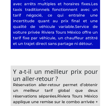
avec arrêts multiples et horaires fixes.Les
taxis traditionnels fonctionnent avec un
tarif négocié, ce qui entraîne une
incertitude quant au prix final et une
qualité de véhicule variable.Service de
voiture privée Riviera Tours México offre un
tarif fixe par véhicule, un chauffeur attitré
et un trajet direct sans partage ni détour.
Y a‑t‑il un meilleur prix pour
un aller‑retour ?
Réservation aller‑retour permet d’obtenir
un meilleur tarif global que deux
réservations séparées.Riviera Tours México
applique une remise sur le combo arrivée +